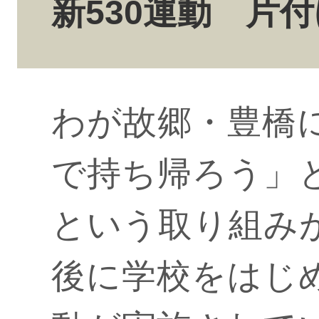
新530運動 片
わが故郷・豊橋
で持ち帰ろう」
という取り組みが
後に学校をはじ