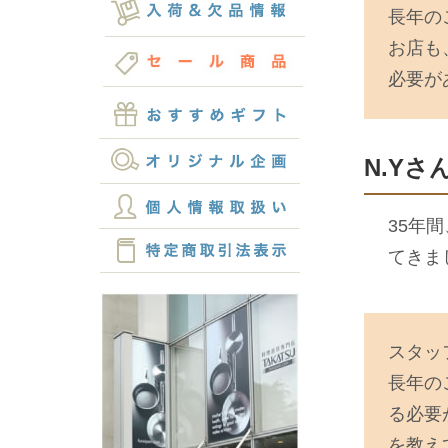
長年の
お店も
必要が
N.Yさ
35年
てきま
スタッ
長年の
る必要
を教え