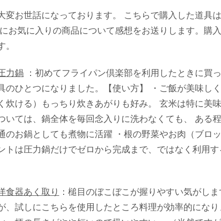
大変お世話になっております。 こちらで購入した道具
特にお気に入りの商品について感想をお送りします。購
す。
圧力鍋
：初めてフライパン倶楽部を利用したときに買っ
具のひとつになりました。【使い方】 ・ご飯が美味し
く炊ける）もっちり炊きあがりも好み。 玄米は特に美
ついては、鍋全体を毎回念入りに洗わなくても、 ある
通のお鍋としても煮物に活躍 ・根の野菜やお肉（ブロ
ントは圧力鍋だけでゼロから完成まで、ではなく利用す
洋食器あく取り
：槌目のぼこぼこが握りやすい気がしま
が、試しにこちらを使用したところ料理が効率的になりま