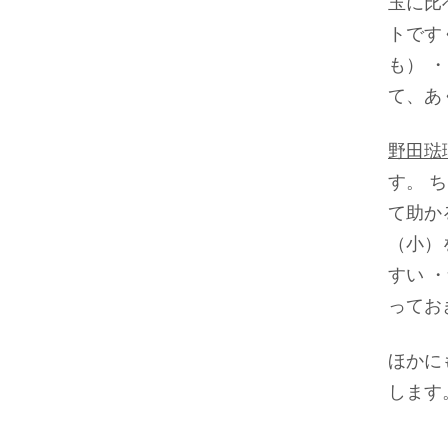
玉に比
トです
も） 
て、あ
野田琺
す。 
て助か
（小）
すい 
ってお
ほかに
します