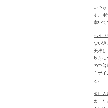
いつも
す。 
幸いで
ヘイワ
ない道
美味し
炊きに
ので普
※ポイ
と。
槌目入
ました