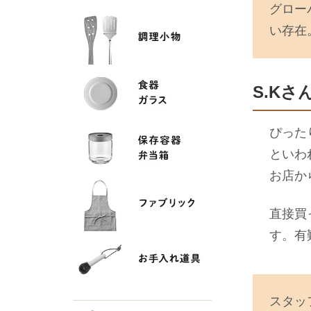
グロー
い存在
S.Kさ
ぴった
といわ
お店か
直接買
す。有
スタッ