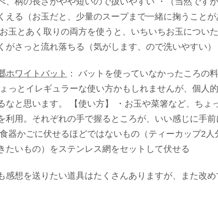
べ、柄の長さがやや短いので扱いやすい ・（当然です
くえる（お玉だと、少量のスープまで一緒に掬うことが
・お玉とあく取りの両方を使うと、いちいちお玉についた
くがさっと流れ落ちる（気がします、ので洗いやすい）
瑯ホワイトバット
： バットを使っていなかったころの
ちょっとイレギュラーな使い方かもしれませんが、個人
るなと思います。 【使い方】 ・お玉や菜箸など、ちょ
を利用。それぞれの手で握るところが、いい感じに手前
・食器かごに伏せるほどではないもの（ティーカップ2
きたいもの）をステンレス網をセットして伏せる
も感想を送りたい道具はたくさんありますが、また改め
。