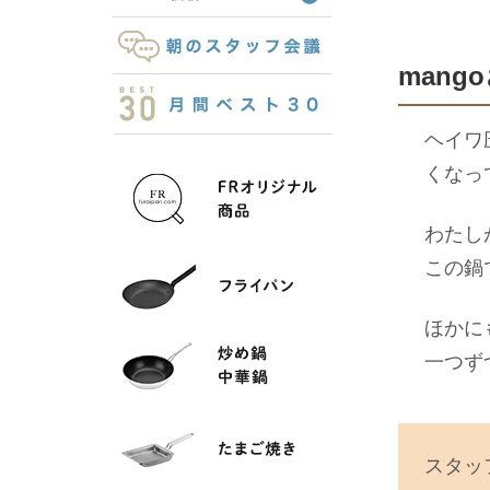
mango
ヘイワ
くなっ
わたし
この鍋
ほかに
一つず
スタッ