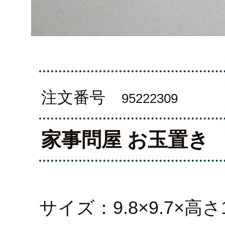
注文番号
95222309
家事問屋 お玉置き
サイズ：9.8×9.7×高さ1