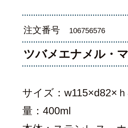
注文番号
106756576
ツバメエナメル・
サイズ：w115×d82×
量：400ml