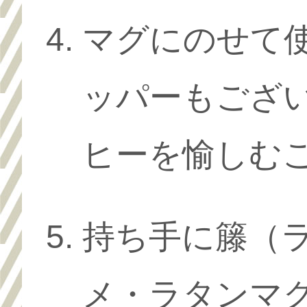
マグにのせて
ッパーもござ
ヒーを愉しむ
持ち手に籐（
メ・ラタンマ