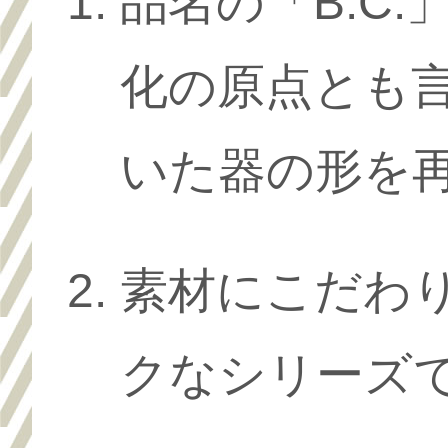
品名の「B.C
化の原点とも
いた器の形を
素材にこだわ
クなシリーズ