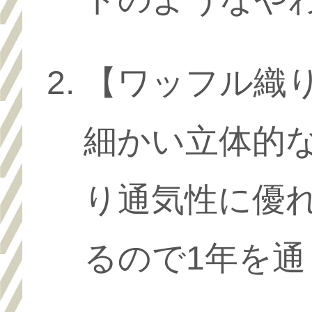
【ワッフル織
細かい立体的
り通気性に優
るので1年を