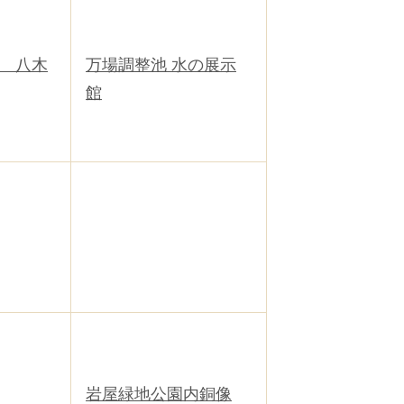
家 八木
万場調整池 水の展示
館
岩屋緑地公園内銅像