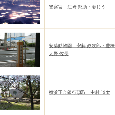
警察官 江崎 邦助・妻じう
安藤動物園 安藤 政次郎・豊
大野 佐長
横浜正金銀行頭取 中村 道太