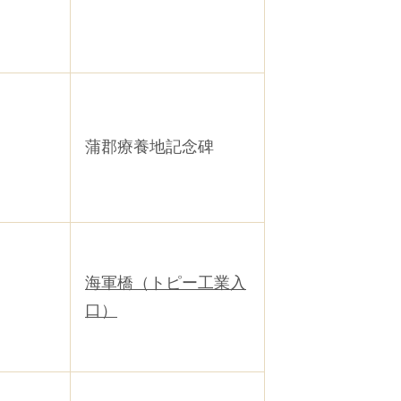
蒲郡療養地記念碑
海軍橋（トピー工業入
口）