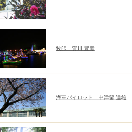
牧師 賀川 豊彦
海軍パイロット 中津留 達雄