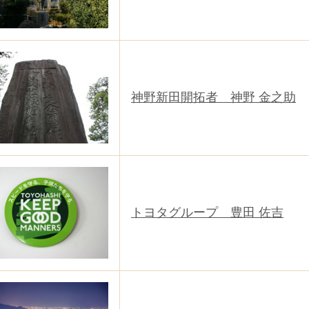
神野新田開拓者 神野 金之助
トヨタグループ 豊田 佐吉