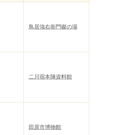
鳥居強右衛門磔の場
二川宿本陣資料館
田原市博物館