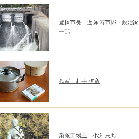
豊橋市長 近藤 寿市郎・政治
一郎
作家 村井 弦斎
製糸工場主 小渕 志ち