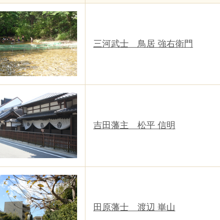
三河武士 鳥居 強右衛門
吉田藩主 松平 信明
田原藩士 渡辺 崋山