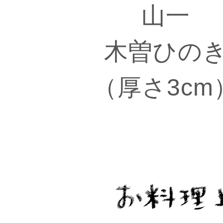
山一
木曽ひの
（厚さ3cm